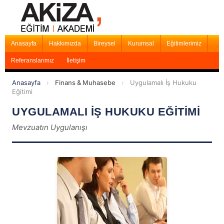
Anasayfa
Hakkımızda
Bireysel
Kurumsal
Eğitimlerimiz
Referanslarımız
İletişim
Anasayfa
›
Finans & Muhasebe
›
Uygulamalı İş Hukuku
Eğitimi
UYGULAMALI İŞ HUKUKU EĞİTİMİ
Mevzuatın Uygulanışı