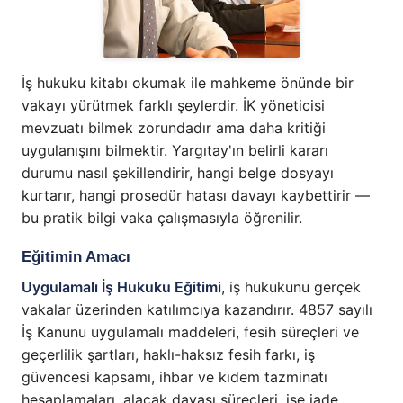
İş hukuku kitabı okumak ile mahkeme önünde bir
vakayı yürütmek farklı şeylerdir. İK yöneticisi
mevzuatı bilmek zorundadır ama daha kritiği
uygulanışını bilmektir. Yargıtay'ın belirli kararı
durumu nasıl şekillendirir, hangi belge dosyayı
kurtarır, hangi prosedür hatası davayı kaybettirir —
bu pratik bilgi vaka çalışmasıyla öğrenilir.
Eğitimin Amacı
Uygulamalı İş Hukuku Eğitimi
, iş hukukunu gerçek
vakalar üzerinden katılımcıya kazandırır. 4857 sayılı
İş Kanunu uygulamalı maddeleri, fesih süreçleri ve
geçerlilik şartları, haklı-haksız fesih farkı, iş
güvencesi kapsamı, ihbar ve kıdem tazminatı
hesaplamaları, alacak davası süreçleri, işe iade