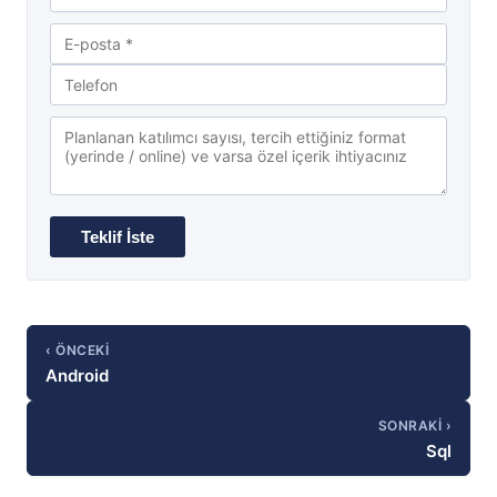
‹ ÖNCEKI
Android
SONRAKI ›
Sql