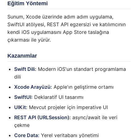
Eğitim Yöntemi
Sunum, Xcode üzerinde adım adım uygulama,
SwiftUI atölyesi, REST API egzersizi ve katılımcının
kendi iOS uygulamasını App Store taslağına
çıkarması ile yürür.
Kazanımlar
Swift Dili:
Modern iOS'un standart programlama
dili
Xcode Arayüzü:
Apple'ın geliştirme ortamı
SwiftUI:
Deklaratif UI tasarımı
UIKit:
Mevcut projeler için imperative UI
REST API (URLSession):
async/await ile veri
çekme
Core Data:
Yerel veritabanı yönetimi