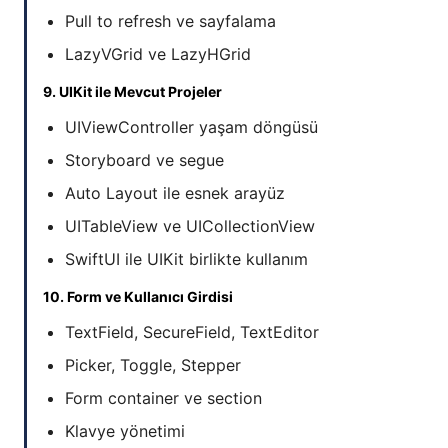
Pull to refresh ve sayfalama
LazyVGrid ve LazyHGrid
9. UIKit ile Mevcut Projeler
UIViewController yaşam döngüsü
Storyboard ve segue
Auto Layout ile esnek arayüz
UITableView ve UICollectionView
SwiftUI ile UIKit birlikte kullanım
10. Form ve Kullanıcı Girdisi
TextField, SecureField, TextEditor
Picker, Toggle, Stepper
Form container ve section
Klavye yönetimi