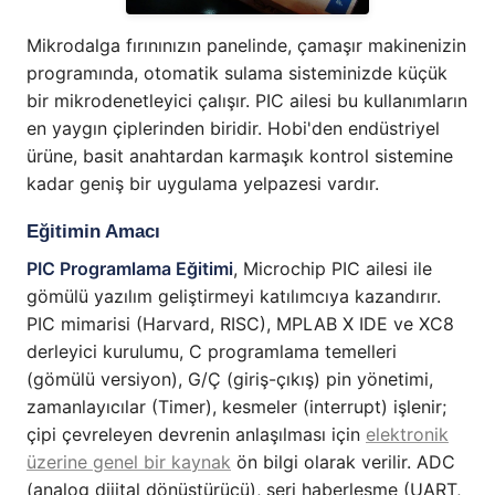
Mikrodalga fırınınızın panelinde, çamaşır makinenizin
programında, otomatik sulama sisteminizde küçük
bir mikrodenetleyici çalışır. PIC ailesi bu kullanımların
en yaygın çiplerinden biridir. Hobi'den endüstriyel
ürüne, basit anahtardan karmaşık kontrol sistemine
kadar geniş bir uygulama yelpazesi vardır.
Eğitimin Amacı
PIC Programlama Eğitimi
, Microchip PIC ailesi ile
gömülü yazılım geliştirmeyi katılımcıya kazandırır.
PIC mimarisi (Harvard, RISC), MPLAB X IDE ve XC8
derleyici kurulumu, C programlama temelleri
(gömülü versiyon), G/Ç (giriş-çıkış) pin yönetimi,
zamanlayıcılar (Timer), kesmeler (interrupt) işlenir;
çipi çevreleyen devrenin anlaşılması için
elektronik
üzerine genel bir kaynak
ön bilgi olarak verilir. ADC
(analog dijital dönüştürücü), seri haberleşme (UART,