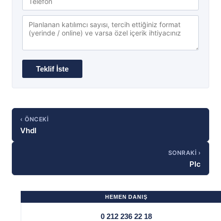
‹ ÖNCEKI
Vhdl
SONRAKI ›
Plc
HEMEN DANIŞ
0 212 236 22 18