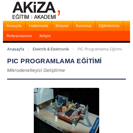
Anasayfa
Hakkımızda
Bireysel
Kurumsal
Eğitimlerimiz
Referanslarımız
İletişim
Anasayfa
›
Elektrik & Elektronik
›
PIC Programlama Eğitimi
PIC PROGRAMLAMA EĞİTİMİ
Mikrodenetleyici Geliştirme