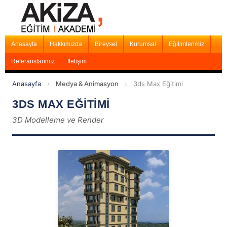
Anasayfa
Hakkımızda
Bireysel
Kurumsal
Eğitimlerimiz
Referanslarımız
İletişim
Anasayfa
›
Medya & Animasyon
›
3ds Max Eğitimi
3DS MAX EĞİTİMİ
3D Modelleme ve Render