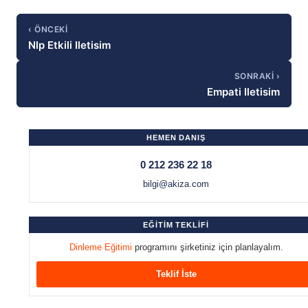
‹ ÖNCEKI
Nlp Etkili Iletisim
SONRAKI ›
Empati Iletisim
HEMEN DANIŞ
0 212 236 22 18
bilgi@akiza.com
EĞİTİM TEKLİFİ
Dinleme Eğitimi
programını şirketiniz için planlayalım.
Teklif İste