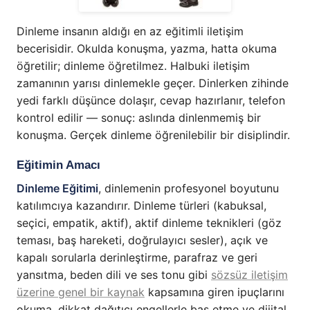
Dinleme insanın aldığı en az eğitimli iletişim
becerisidir. Okulda konuşma, yazma, hatta okuma
öğretilir; dinleme öğretilmez. Halbuki iletişim
zamanının yarısı dinlemekle geçer. Dinlerken zihinde
yedi farklı düşünce dolaşır, cevap hazırlanır, telefon
kontrol edilir — sonuç: aslında dinlenmemiş bir
konuşma. Gerçek dinleme öğrenilebilir bir disiplindir.
Eğitimin Amacı
Dinleme Eğitimi
, dinlemenin profesyonel boyutunu
katılımcıya kazandırır. Dinleme türleri (kabuksal,
seçici, empatik, aktif), aktif dinleme teknikleri (göz
teması, baş hareketi, doğrulayıcı sesler), açık ve
kapalı sorularla derinleştirme, parafraz ve geri
yansıtma, beden dili ve ses tonu gibi
sözsüz iletişim
üzerine genel bir kaynak
kapsamına giren ipuçlarını
okuma, dikkat dağıtıcı engellerle baş etme ve dijital