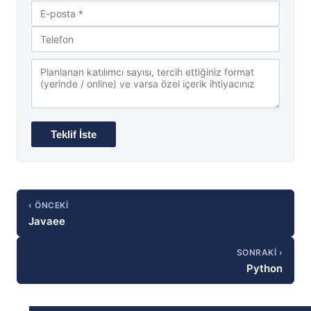
‹ ÖNCEKI
Javaee
SONRAKI ›
Python