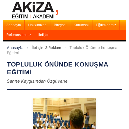
Anasayfa
Hakkımızda
Bireysel
Kurumsal
Eğitimlerimiz
Referanslarımız
İletişim
Anasayfa
›
İletişim & Reklam
›
Topluluk Önünde Konuşma
Eğitimi
TOPLULUK ÖNÜNDE KONUŞMA
EĞİTİMİ
Sahne Kaygısından Özgüvene