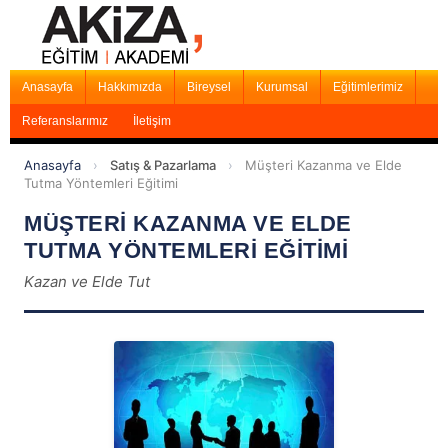
Anasayfa
Hakkımızda
Bireysel
Kurumsal
Eğitimlerimiz
Referanslarımız
İletişim
Anasayfa
›
Satış & Pazarlama
›
Müşteri Kazanma ve Elde
Tutma Yöntemleri Eğitimi
MÜŞTERİ KAZANMA VE ELDE
TUTMA YÖNTEMLERİ EĞİTİMİ
Kazan ve Elde Tut