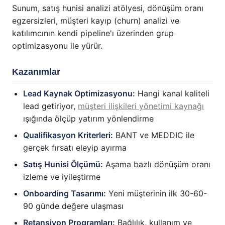
Sunum, satış hunisi analizi atölyesi, dönüşüm oranı
egzersizleri, müşteri kayıp (churn) analizi ve
katılımcının kendi pipeline'ı üzerinden grup
optimizasyonu ile yürür.
Kazanımlar
Lead Kaynak Optimizasyonu:
Hangi kanal kaliteli
lead getiriyor,
müşteri ilişkileri yönetimi kaynağı
ışığında ölçüp yatırım yönlendirme
Qualifikasyon Kriterleri:
BANT ve MEDDIC ile
gerçek fırsatı eleyip ayırma
Satış Hunisi Ölçümü:
Aşama bazlı dönüşüm oranı
izleme ve iyileştirme
Onboarding Tasarımı:
Yeni müşterinin ilk 30-60-
90 günde değere ulaşması
Retansiyon Programları:
Bağlılık, kullanım ve