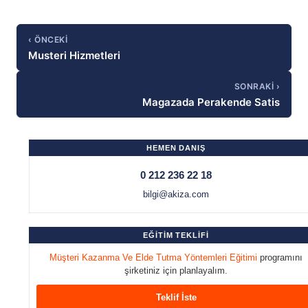
‹ ÖNCEKI
Musteri Hizmetleri
SONRAKI ›
Magazada Perakende Satis
HEMEN DANIŞ
0 212 236 22 18
bilgi@akiza.com
EĞİTİM TEKLİFİ
Müşteri Kazanma Ve Elde Tutma Yöntemleri Eğitimi
programını
şirketiniz için planlayalım.
Teklif İste