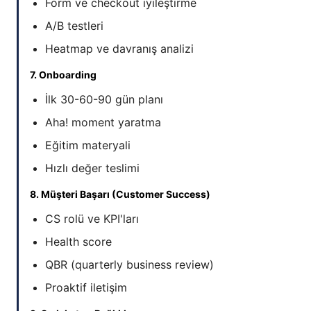
Form ve checkout iyileştirme
A/B testleri
Heatmap ve davranış analizi
7. Onboarding
İlk 30-60-90 gün planı
Aha! moment yaratma
Eğitim materyali
Hızlı değer teslimi
8. Müşteri Başarı (Customer Success)
CS rolü ve KPI'ları
Health score
QBR (quarterly business review)
Proaktif iletişim